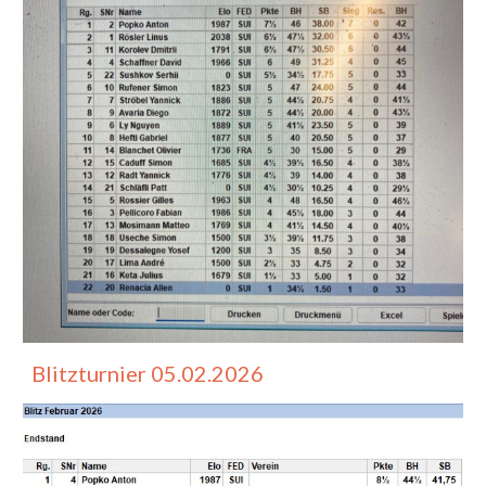
Blitzturnier 0
5
.0
2
.2026