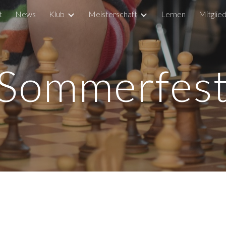
t
News
Klub
Meisterschaft
Lernen
Mitglie
ip to main content
Skip to navigat
Sommerfes