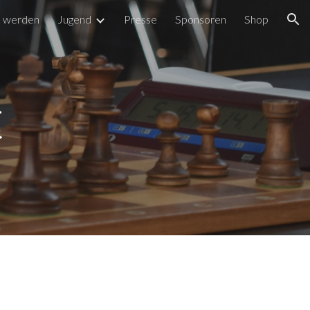
d werden
Jugend
Presse
Sponsoren
Shop
ion
t