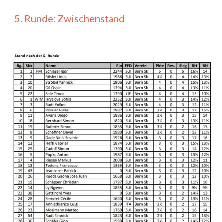
5. Runde: Zwischenstand