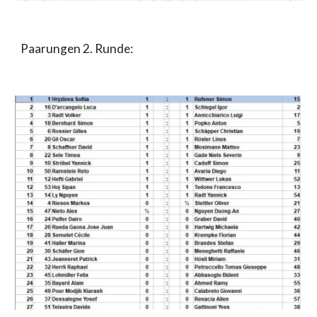
Paarungen 2. Runde: