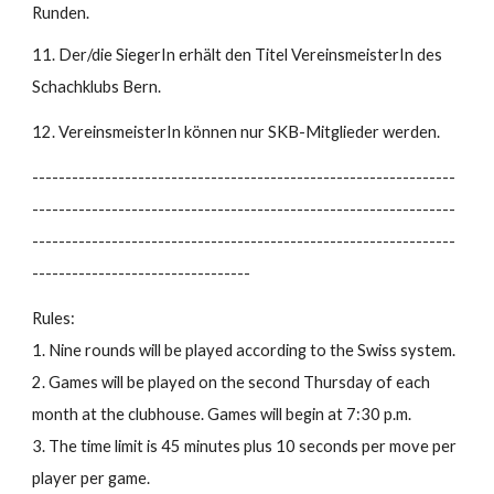
Runden.
11. Der/die SiegerIn erhält den Titel VereinsmeisterIn des
Schachklubs Bern.
12. VereinsmeisterIn können nur SKB-Mitglieder werden.
----------------------------------------------------------------
----------------------------------------------------------------
----------------------------------------------------------------
---------------------------------
Rules:
1. Nine rounds will be played according to the Swiss system.
2. Games will be played on the second Thursday of each
month at the clubhouse. Games will begin at 7:30 p.m.
3. The time limit is 45 minutes plus 10 seconds per move per
player per game.