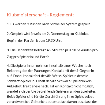
Klubmeisterschaft - Reglement:
1. Es werden 9 Runden nach Schweizer System gespielt.
2. Gespielt wird jeweils am 2. Donnerstag im Klublokal.
Beginn der Partien ist um 19.30 Uhr.
3. Die Bedenkzeit beträgt 45 Minuten plus 10 Sekunden pro
Zug pro SpielerIn und Partie.
4. Die SpielerInnen nehmen innerhalb einer Woche nach
Bekanntgabe der Paarungen Kontakt mit dem/r GegnerIn
auf. Dabei kontaktiert der/die Weiss-SpielerIn den/die
Schwarz-SpielerIn. Erhält der/die Schwarz-SpielerIn kein
Aufgebot, fragt er/sie nach. Ist ein Kontakt nicht möglich,
wendet sich der/die betreffende Spielerin an den Spielleiter.
Beide Spieler sind für die Durchführung ihres Spiels selbst
verantwortlich. Geht nicht automatisch davon aus, dass der