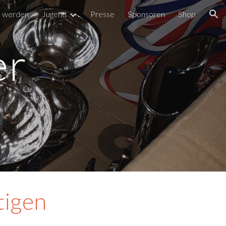
d werden
Jugend
Presse
Sponsoren
Shop
ion
er
tigen