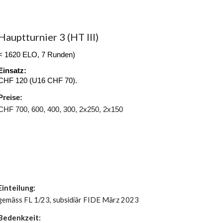
Hauptturnier 3 (HT III)
< 1620 ELO, 7 Runden)
Einsatz:
CHF 120 (U16 CHF 7
0
).
Preise:
CHF 700, 600, 400, 300, 2x250, 2x150
Einteilung:
gemäss FL 1/23, subsidiär FIDE März 2023
Bedenkzeit: