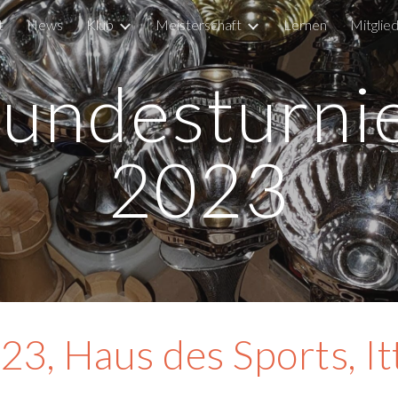
t
News
Klub
Meisterschaft
Lernen
Mitglie
ip to main content
Skip to navigat
undesturni
2023
023, Haus des Sports, It